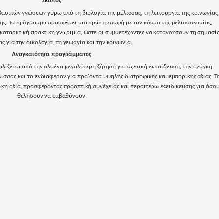
Σκοπός
ασικών γνώσεων γύρω από τη βιολογία της μέλισσας, τη λειτουργία της κοινωνίας
λης. Το πρόγραμμα προσφέρει μια πρώτη επαφή με τον κόσμο της μελισσοκομίας,
καταρκτική πρακτική γνωριμία, ώστε οι συμμετέχοντες να κατανοήσουν τη σημασί
ας για την οικολογία, τη γεωργία και την κοινωνία.
Αναγκαιότητα προγράμματος
λίζεται από την ολοένα μεγαλύτερη ζήτηση για σχετική εκπαίδευση, την ανάγκη
λισσας και το ενδιαφέρον για προϊόντα υψηλής διατροφικής και εμπορικής αξίας. Τ
κή αξία, προσφέροντας προοπτική συνέχειας και περαιτέρω εξειδίκευσης για όσο
θελήσουν να εμβαθύνουν.