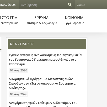
Α
ακοινώσεις
English
ν
Φ
α
ζ
 ΣΤΟ ΓΠΑ
ΕΡΕΥΝΑ
ΚΟΙΝΩΝΙΑ
ό
ή
ερινότητά μας
Επιστήμη & Τεχνολογία
Έργα - Δράσεις
τ
ρ
η
σ
μ
η
ΝΕΑ - ΕΙΔΗΣΕΙΣ
α
Εγκαινιάστηκε η ανακαινισμένη Φοιτητική Εστία
α
του Γεωπονικού Πανεπιστημίου Αθηνών στο
Καρπενήσι
ν
07 Αυγ 2026
α
Διιδρυματικό Πρόγραμμα Μεταπτυχιακών
ζ
Σπουδών στα «Τεχνο-οικονομικά Συστήματα
Διοίκησης»
ή
04 Αυγ 2026
τ
Αναγόρευση τριών Επίτιμων Διδακτόρων του