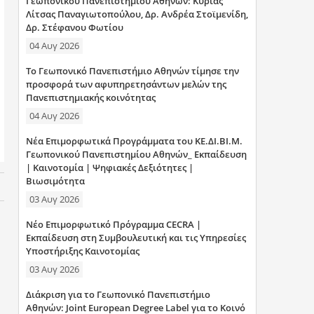
Γεωπονικού Πανεπιστημίου Αθηνών: Κυρίας
η
Λίτσας Παναγιωτοπούλου, Δρ. Ανδρέα Στοϊμενίδη,
Δρ. Στέφανου Φωτίου
σ
04 Αυγ 2026
η
Το Γεωπονικό Πανεπιστήμιο Αθηνών τίμησε την
προσφορά των αφυπηρετησάντων μελών της
ς
Πανεπιστημιακής κοινότητας
04 Αυγ 2026
Νέα Επιμορφωτικά Προγράμματα του ΚΕ.ΔΙ.ΒΙ.Μ.
Γεωπονικού Πανεπιστημίου Αθηνών_ Εκπαίδευση
| Καινοτομία | Ψηφιακές Δεξιότητες |
Βιωσιμότητα
03 Αυγ 2026
Νέο Επιμορφωτικό Πρόγραμμα CECRA |
Εκπαίδευση στη Συμβουλευτική και τις Υπηρεσίες
Υποστήριξης Καινοτομίας
03 Αυγ 2026
Διάκριση για το Γεωπονικό Πανεπιστήμιο
Αθηνών: Joint European Degree Label για το Κοινό