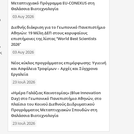
Μεταπτυχιακό Πρόγραμμα EU-CONEXUS στη
Θαλάσσια Βιοτεχνολογία
03 Αυγ 2026
α
Διεθνής διάκριση για το Γεωπονικό Πανεπιστήμιο
Αθηνών: 19 Μέλη ΔΕΠ στους κορυφαίους
επιστήμονες της λίστας “World Best Scientists
2026”
ο
03 Αυγ 2026
υς
Νέος κύκλος προγράμματος επιμόρφωσης: Υγιεινή
και Ασφάλεια Τροφίμων – Αρχές και Σύγχρονα
Εργαλεία
23 Ιουλ 2026
«Ημέρα Γαλάζιας Καινοτομίας» (Blue Innovation
Day) στο Γεωπονικό Πανεπιστήμιο Αθηνών, στο
πλαίσιο του Κοινού Διεθνούς Διιδρυματικού
Προγράμματος Μεταπτυχιακών Σπουδών στη
Θαλάσσια Βιοτεχνολογία
23 Ιουλ 2026