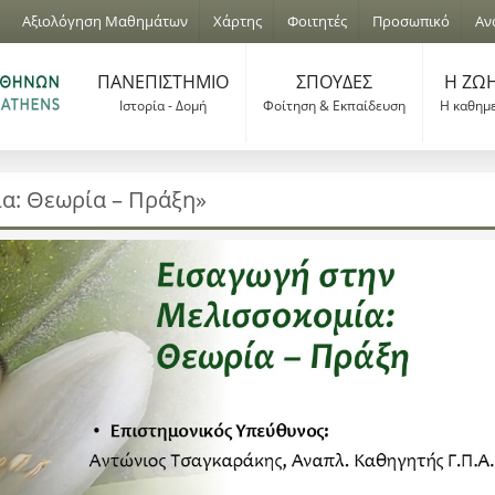
Jump to navigation
Αξιολόγηση Μαθημάτων
Χάρτης
Φοιτητές
Προσωπικό
Αν
ΠΑΝΕΠΙΣΤΗΜΙΟ
ΣΠΟΥΔΕΣ
Η ΖΩΗ
Ιστορία - Δομή
Φοίτηση & Εκπαίδευση
Η καθημ
α: Θεωρία – Πράξη»