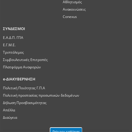
Αθλητισμός
Ανακοινώσεις
Conexus
ΣΥΝΔΕΣΜΟΙ
Ε.Α.Δ.Π. ΓΠΑ
Ε.Γ.Μ.Ε.
Τριπτόλεμος
Συμβουλευτικές Επιτροπές
Πλατφόρμα Αναφορών
e-ΔΙΑΚΥΒΕΡΝΗΣΗ
Πολιτική Ποιότητας Γ.Π.Α
Πολιτική προστασίας προσωπικών δεδομένων
Δήλωση Προσβασιμότητας
Απέλλα
Διαύγεια
Privacy settings