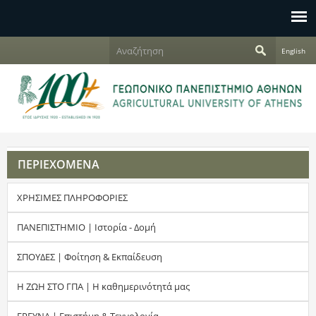
Jump to navigation
Α
English
ν
Φ
α
ζ
ό
ή
τ
ρ
η
σ
μ
η
ΠΕΡΙΕΧΟΜΕΝΑ
α
ΧΡΗΣΙΜΕΣ ΠΛΗΡΟΦΟΡΙΕΣ
α
ν
ΠΑΝΕΠΙΣΤΗΜΙΟ | Ιστορία - Δομή
α
ΣΠΟΥΔΕΣ | Φοίτηση & Εκπαίδευση
ζ
Η ΖΩΗ ΣΤΟ ΓΠΑ | Η καθημερινότητά μας
ή
ΕΡΕΥΝΑ | Επιστήμη & Τεχνολογία