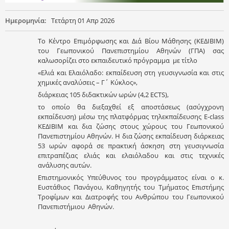
Ημερομηνία:
Τετάρτη 01 Απρ 2026
Το Κέντρο Επιμόρφωσης και Διά Βίου Μάθησης (ΚΕΔΙΒΙΜ)
του Γεωπονικού Πανεπιστημίου Αθηνών (ΓΠΑ) σας
καλωσορίζει στο εκπαιδευτικό πρόγραμμα με τίτλο
«Ελιά και Ελαιόλαδο: εκπαίδευση στη γευσιγνωσία και στις
χημικές αναλύσεις – Γ΄ Κύκλος»,
διάρκειας 105 διδακτικών ωρών (4,2 ECTS),
το οποίο θα διεξαχθεί εξ αποστάσεως (ασύγχρονη
εκπαίδευση) μέσω της πλατφόρμας τηλεκπαίδευσης E-class
ΚΕΔΙΒΙΜ και δια ζώσης στους χώρους του Γεωπονικού
Πανεπιστημίου Αθηνών. Η δια ζώσης εκπαίδευση διάρκειας
53 ωρών αφορά σε πρακτική άσκηση στη γευσιγνωσία
επιτραπέζιας ελιάς και ελαιόλαδου και στις τεχνικές
ανάλυσης αυτών.
Επιστημονικός Υπεύθυνος του προγράμματος είναι ο κ.
Ευστάθιος Πανάγου, Καθηγητής του Τμήματος Επιστήμης
Τροφίμων και Διατροφής του Ανθρώπου του Γεωπονικού
Πανεπιστήμιου Αθηνών.