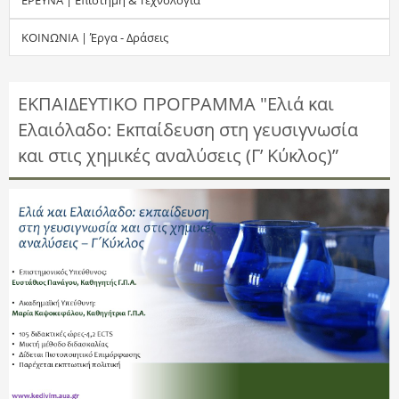
τ
ΚΟΙΝΩΝΙΑ | Έργα - Δράσεις
η
σ
ΕΚΠΑΙΔΕΥΤΙΚΟ ΠΡΟΓΡΑΜΜΑ "Ελιά και
Ελαιόλαδο: Eκπαίδευση στη γευσιγνωσία
η
και στις χημικές αναλύσεις (Γ’ Κύκλος)”
ς