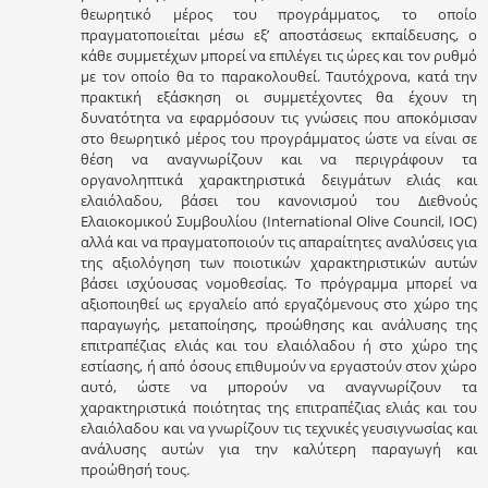
θεωρητικό μέρος του προγράμματος, το οποίο
πραγματοποιείται μέσω εξ’ αποστάσεως εκπαίδευσης, ο
κάθε συμμετέχων μπορεί να επιλέγει τις ώρες και τον ρυθμό
με τον οποίο θα το παρακολουθεί. Ταυτόχρονα, κατά την
πρακτική εξάσκηση οι συμμετέχοντες θα έχουν τη
δυνατότητα να εφαρμόσουν τις γνώσεις που αποκόμισαν
στο θεωρητικό μέρος του προγράμματος ώστε να είναι σε
θέση να αναγνωρίζουν και να περιγράφουν τα
οργανοληπτικά χαρακτηριστικά δειγμάτων ελιάς και
ελαιόλαδου, βάσει του κανονισμού του Διεθνούς
Ελαιοκομικού Συμβουλίου (International Olive Council, IOC)
αλλά και να πραγματοποιούν τις απαραίτητες αναλύσεις για
της αξιολόγηση των ποιοτικών χαρακτηριστικών αυτών
βάσει ισχύουσας νομοθεσίας. Το πρόγραμμα μπορεί να
αξιοποιηθεί ως εργαλείο από εργαζόμενους στο χώρο της
παραγωγής, μεταποίησης, προώθησης και ανάλυσης της
επιτραπέζιας ελιάς και του ελαιόλαδου ή στο χώρο της
εστίασης, ή από όσους επιθυμούν να εργαστούν στον χώρο
αυτό, ώστε να μπορούν να αναγνωρίζουν τα
χαρακτηριστικά ποιότητας της επιτραπέζιας ελιάς και του
ελαιόλαδου και να γνωρίζουν τις τεχνικές γευσιγνωσίας και
ανάλυσης αυτών για την καλύτερη παραγωγή και
προώθησή τους.