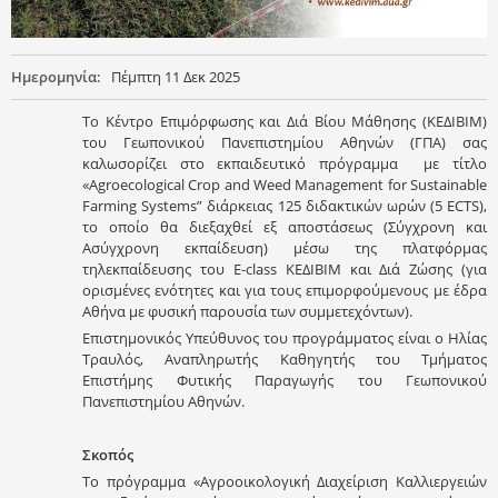
Ημερομηνία:
Πέμπτη 11 Δεκ 2025
Το Κέντρο Επιμόρφωσης και Διά Βίου Μάθησης (ΚΕΔΙΒΙΜ)
του Γεωπονικού Πανεπιστημίου Αθηνών (ΓΠΑ) σας
καλωσορίζει στο εκπαιδευτικό πρόγραμμα με τίτλο
«Agroecological Crop and Weed Management for Sustainable
Farming Systems” διάρκειας 125 διδακτικών ωρών (5 ECTS),
το οποίο θα διεξαχθεί εξ αποστάσεως (Σύγχρονη και
Ασύγχρονη εκπαίδευση) μέσω της πλατφόρμας
τηλεκπαίδευσης του E-class ΚΕΔΙΒΙΜ και Διά Ζώσης (για
ορισμένες ενότητες και για τους επιμορφούμενους με έδρα
Αθήνα με φυσική παρουσία των συμμετεχόντων).
Επιστημονικός Υπεύθυνος του προγράμματος είναι ο Ηλίας
Τραυλός, Αναπληρωτής Καθηγητής του Τμήματος
Επιστήμης Φυτικής Παραγωγής του Γεωπονικού
Πανεπιστημίου Αθηνών.
Σκοπός
Το πρόγραμμα «Αγροοικολογική Διαχείριση Καλλιεργειών