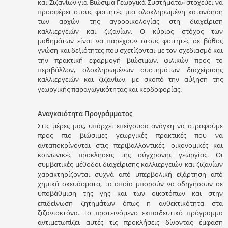
και Ζιζανίων για Βιώσιμα Γεωργικά Συστήματα» στοχεύει να
προσφέρει στους φοιτητές μια ολοκληρωμένη κατανόηση
των αρχών της αγροοικολογίας στη διαχείριση
καλλιεργειών και ζιζανίων. Ο κύριος στόχος των
μαθημάτων είναι να παρέχουν στους φοιτητές σε βάθος
γνώση και δεξιότητες που σχετίζονται με τον σχεδιασμό και
την πρακτική εφαρμογή βιώσιμων, φιλικών προς το
περιβάλλον, ολοκληρωμένων συστημάτων διαχείρισης
καλλιεργειών και ζιζανίων, με σκοπό την αύξηση της
γεωργικής παραγωγικότητας και κερδοφορίας.
Αναγκαιότητα Προγράμματος
Στις μέρες μας, υπάρχει επείγουσα ανάγκη να στραφούμε
προς πιο βιώσιμες γεωργικές πρακτικές που να
ανταποκρίνονται στις περιβαλλοντικές, οικονομικές και
κοινωνικές προκλήσεις της σύγχρονης γεωργίας. Οι
συμβατικές μέθοδοι διαχείρισης καλλιεργειών και ζιζανίων
χαρακτηρίζονται συχνά από υπερβολική εξάρτηση από
χημικά σκευάσματα, τα οποία μπορούν να οδηγήσουν σε
υποβάθμιση της γης και των οικοτόπων και στην
επιδείνωση ζητημάτων όπως η ανθεκτικότητα στα
ζιζανιοκτόνα. Το προτεινόμενο εκπαιδευτικό πρόγραμμα
αντιμετωπίζει αυτές τις προκλήσεις δίνοντας έμφαση