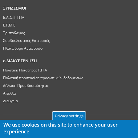
ΣΥΝΔΕΣΜΟΙ
Ε.Α.Δ.Π. ΓΠΑ
Ε.Γ.Μ.Ε.
Τριπτόλεμος
Συμβουλευτικές Επιτροπές
Πλατφόρμα Αναφορών
e-ΔΙΑΚΥΒΕΡΝΗΣΗ
Πολιτική Ποιότητας Γ.Π.Α
Πολιτική προστασίας προσωπικών δεδομένων
Δήλωση Προσβασιμότητας
Απέλλα
Διαύγεια
Privacy settings
We use cookies on this site to enhance your user
experience
Γεωπονικό Πανεπιστήμιο Αθηνών
Ιερά Οδός 75, ΤΚ 11855, Αθήνα