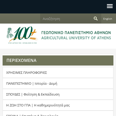
Jump to navigation
Α
English
ν
Φ
α
ζ
ό
ή
τ
ρ
η
σ
μ
η
ΠΕΡΙΕΧΟΜΕΝΑ
α
ΧΡΗΣΙΜΕΣ ΠΛΗΡΟΦΟΡΙΕΣ
α
ν
ΠΑΝΕΠΙΣΤΗΜΙΟ | Ιστορία - Δομή
α
ΣΠΟΥΔΕΣ | Φοίτηση & Εκπαίδευση
ζ
Η ΖΩΗ ΣΤΟ ΓΠΑ | Η καθημερινότητά μας
ή
ΕΡΕΥΝΑ | Επιστήμη & Τεχνολογία