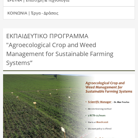
τ
ΚΟΙΝΩΝΙΑ | Έργα - Δράσεις
η
σ
ΕΚΠΑΙΔΕΥΤΙΚΟ ΠΡΟΓΡΑΜΜΑ
"Agroecological Crop and Weed
η
Management for Sustainable Farming
ς
Systems”