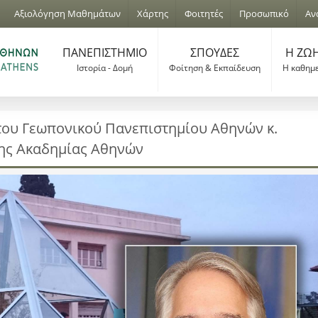
Jump to navigation
Αξιολόγηση Μαθημάτων
Χάρτης
Φοιτητές
Προσωπικό
Αν
ΠΑΝΕΠΙΣΤΗΜΙΟ
ΣΠΟΥΔΕΣ
Η ΖΩΗ
Ιστορία - Δομή
Φοίτηση & Εκπαίδευση
Η καθημ
του Γεωπονικού Πανεπιστημίου Αθηνών κ.
της Ακαδημίας Αθηνών