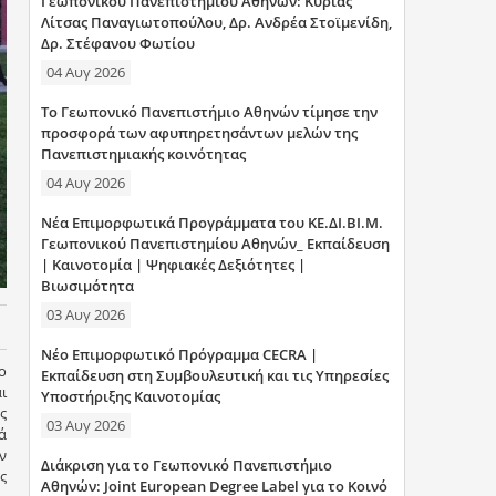
Γεωπονικού Πανεπιστημίου Αθηνών: Κυρίας
η
Λίτσας Παναγιωτοπούλου, Δρ. Ανδρέα Στοϊμενίδη,
Δρ. Στέφανου Φωτίου
σ
04 Αυγ 2026
η
Το Γεωπονικό Πανεπιστήμιο Αθηνών τίμησε την
προσφορά των αφυπηρετησάντων μελών της
ς
Πανεπιστημιακής κοινότητας
04 Αυγ 2026
Νέα Επιμορφωτικά Προγράμματα του ΚΕ.ΔΙ.ΒΙ.Μ.
Γεωπονικού Πανεπιστημίου Αθηνών_ Εκπαίδευση
| Καινοτομία | Ψηφιακές Δεξιότητες |
Βιωσιμότητα
03 Αυγ 2026
Νέο Επιμορφωτικό Πρόγραμμα CECRA |
ο
Εκπαίδευση στη Συμβουλευτική και τις Υπηρεσίες
ι
Υποστήριξης Καινοτομίας
ς
03 Αυγ 2026
ά
ν
Διάκριση για το Γεωπονικό Πανεπιστήμιο
ς
Αθηνών: Joint European Degree Label για το Κοινό