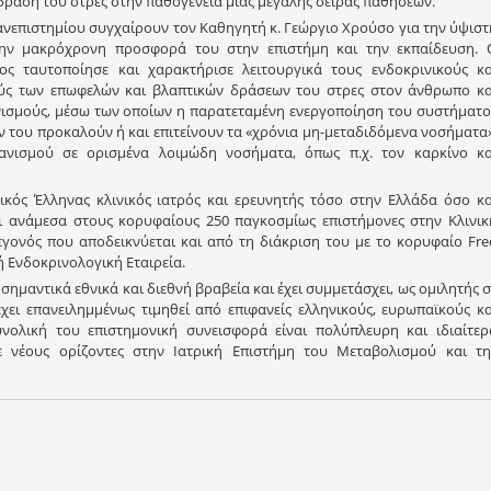
δραση του στρες στην παθογένεια μιας μεγάλης σειράς παθήσεων.
ανεπιστημίου συγχαίρουν τον Καθηγητή κ. Γεώργιο Χρούσο για την ύψιστ
 την μακρόχρονη προσφορά του στην επιστήμη και την εκπαίδευση. 
ος ταυτοποίησε και χαρακτήρισε λειτουργικά τους ενδοκρινικούς κα
ύς των επωφελών και βλαπτικών δράσεων του στρες στον άνθρωπο κα
ισμούς, μέσω των οποίων η παρατεταμένη ενεργοποίηση του συστήματο
ν του προκαλούν ή και επιτείνουν τα «χρόνια μη-μεταδιδόμενα νοσήματα»
νισμού σε ορισμένα λοιμώδη νοσήματα, όπως π.χ. τον καρκίνο κα
δικός Έλληνας κλινικός ιατρός και ερευνητής τόσο στην Ελλάδα όσο κα
ι ανάμεσα στους κορυφαίους 250 παγκοσμίως επιστήμονες στην Κλινικ
 γεγονός που αποδεικνύεται και από τη διάκριση του με το κορυφαίο Fre
 Ενδοκρινολογική Εταιρεία.
 σημαντικά εθνικά και διεθνή βραβεία και έχει συμμετάσχει, ως ομιλητής σ
χει επανειλημμένως τιμηθεί από επιφανείς ελληνικούς, ευρωπαϊκούς κα
υνολική του επιστημονική συνεισφορά είναι πολύπλευρη και ιδιαίτερ
 νέους ορίζοντες στην Ιατρική Επιστήμη του Μεταβολισμού και τη