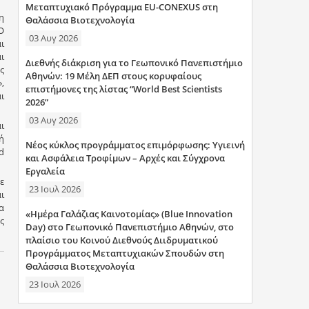
Μεταπτυχιακό Πρόγραμμα EU-CONEXUS στη
η
Θαλάσσια Βιοτεχνολογία
Ο
03 Αυγ 2026
ι
ι
Διεθνής διάκριση για το Γεωπονικό Πανεπιστήμιο
ς
Αθηνών: 19 Μέλη ΔΕΠ στους κορυφαίους
,
επιστήμονες της λίστας “World Best Scientists
ι
2026”
03 Αυγ 2026
ι
ή
Νέος κύκλος προγράμματος επιμόρφωσης: Υγιεινή
d
και Ασφάλεια Τροφίμων – Αρχές και Σύγχρονα
Εργαλεία
ε
23 Ιουλ 2026
ι
α
«Ημέρα Γαλάζιας Καινοτομίας» (Blue Innovation
ς
Day) στο Γεωπονικό Πανεπιστήμιο Αθηνών, στο
πλαίσιο του Κοινού Διεθνούς Διιδρυματικού
Προγράμματος Μεταπτυχιακών Σπουδών στη
Θαλάσσια Βιοτεχνολογία
23 Ιουλ 2026