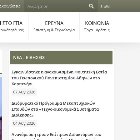
Α
ακοινώσεις
English
ν
Φ
α
ζ
 ΣΤΟ ΓΠΑ
ΕΡΕΥΝΑ
ΚΟΙΝΩΝΙΑ
ό
ή
ερινότητά μας
Επιστήμη & Τεχνολογία
Έργα - Δράσεις
τ
ρ
η
σ
μ
η
ΝΕΑ - ΕΙΔΗΣΕΙΣ
α
Εγκαινιάστηκε η ανακαινισμένη Φοιτητική Εστία
α
του Γεωπονικού Πανεπιστημίου Αθηνών στο
Καρπενήσι
ν
07 Αυγ 2026
α
Διιδρυματικό Πρόγραμμα Μεταπτυχιακών
ζ
Σπουδών στα «Τεχνο-οικονομικά Συστήματα
Διοίκησης»
ή
04 Αυγ 2026
τ
Αναγόρευση τριών Επίτιμων Διδακτόρων του