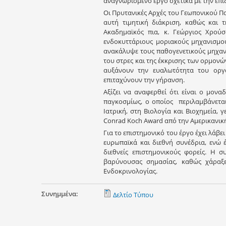
αναγνωρισμένο έργο σχετικά με την επί
Οι Πρυτανικές Αρχές του Γεωπονικού Π
αυτή τιμητική διάκριση, καθώς και
Ακαδημαϊκός πια, κ. Γεώργιος Χρούσ
ενδοκυττάριους μοριακούς μηχανισμο
ανακάλυψε τους παθογενετικούς μηχαν
του στρες και της έκκρισης των ορμονώ
αυξάνουν την ευαλωτότητα του οργα
επιταχύνουν την γήρανση.
Αξίζει να αναφερθεί ότι είναι ο μονα
παγκοσμίως, ο οποίος περιλαμβάνετα
Ιατρική, στη Βιολογία και Βιοχημεία,
Conrad Koch Award από την Αμερικανική
Για το επιστημονικό του έργο έχει λάβει
ευρωπαϊκά και διεθνή συνέδρια, ενώ έ
διεθνείς επιστημονικούς φορείς. Η σ
βαρύνουσας σημασίας, καθώς χάραξε
Ενδοκρινολογίας.
Συνημμένα:
Δελτίο Τύπου