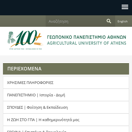
Jump to navigation
Α
English
ν
Φ
α
ζ
ό
ή
τ
ρ
η
σ
μ
η
ΠΕΡΙΕΧΟΜΕΝΑ
α
ΧΡΗΣΙΜΕΣ ΠΛΗΡΟΦΟΡΙΕΣ
α
ν
ΠΑΝΕΠΙΣΤΗΜΙΟ | Ιστορία - Δομή
α
ΣΠΟΥΔΕΣ | Φοίτηση & Εκπαίδευση
ζ
Η ΖΩΗ ΣΤΟ ΓΠΑ | Η καθημερινότητά μας
ή
ΕΡΕΥΝΑ | Επιστήμη & Τεχνολογία