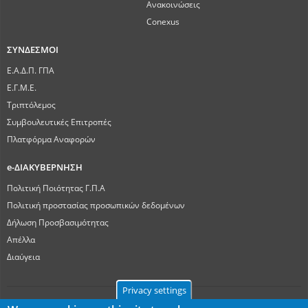
Ανακοινώσεις
Conexus
ΣΥΝΔΕΣΜΟΙ
Ε.Α.Δ.Π. ΓΠΑ
Ε.Γ.Μ.Ε.
Τριπτόλεμος
Συμβουλευτικές Επιτροπές
Πλατφόρμα Αναφορών
e-ΔΙΑΚΥΒΕΡΝΗΣΗ
Πολιτική Ποιότητας Γ.Π.Α
Πολιτική προστασίας προσωπικών δεδομένων
Δήλωση Προσβασιμότητας
Απέλλα
Διαύγεια
Privacy settings