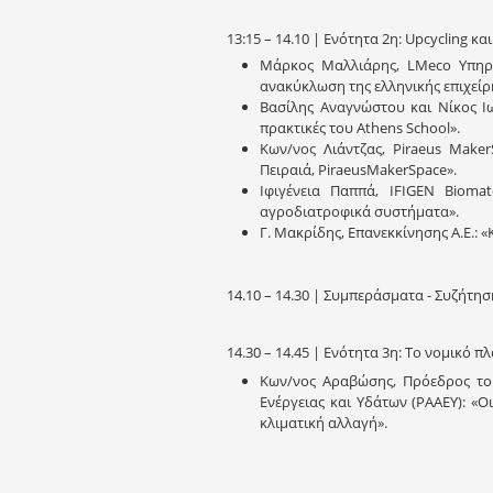
13:15 – 14.10 | Ενότητα 2η: Upcycling κ
Μάρκος Μαλλιάρης, LMeco Υπηρε
ανακύκλωση της ελληνικής επιχεί
Βασίλης Αναγνώστου και Νίκος Ιω
πρακτικές του Athens School».
Κων/νος Λιάντζας, Piraeus Make
Πειραιά, PiraeusMakerSpace».
Ιφιγένεια Παππά, IFIGEN Biomat
αγροδιατροφικά συστήματα».
Γ. Μακρίδης, Επανεκκίνησης Α.Ε.:
14.10 – 14.30 | Συμπεράσματα - Συζήτη
14.30 – 14.45 | Ενότητα 3η: Το νομικό π
Κων/νος Αραβώσης, Πρόεδρος του
Ενέργειας και Υδάτων (ΡΑΑΕΥ): «
κλιματική αλλαγή».