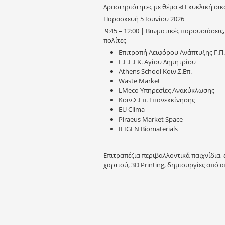
Δραστηριότητες με θέμα «Η κυκλική οι
Παρασκευή 5 Ιουνίου 2026
9:45 – 12:00 | Βιωματικές παρουσιάσεις
πολίτες
Επιτροπή Αειφόρου Ανάπτυξης Γ.Π.
Ε.Ε.Ε.ΕΚ. Αγίου Δημητρίου
Athens School Κοιν.Σ.Επ.
Waste Market
LMeco Υπηρεσίες Ανακύκλωσης
Κοιν.Σ.Επ. Επανεκκίνησης
EU Clima
Piraeus Market Space
IFIGEN Biomaterials
Επιτραπέζια περιβαλλοντικά παιχνίδια,
χαρτιού, 3D Printing, δημιουργίες από 