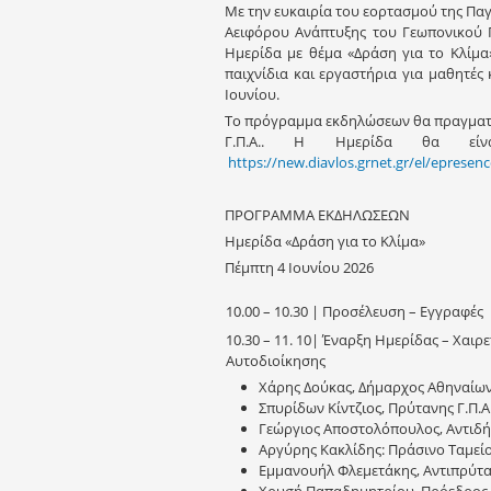
Με την ευκαιρία του εορτασμού της Πα
Αειφόρου Ανάπτυξης του Γεωπονικού Π
Ημερίδα με θέμα «Δράση για το Κλίμα»
παιχνίδια και εργαστήρια για μαθητές
Ιουνίου.
Το πρόγραμμα εκδηλώσεων θα πραγματο
Γ.Π.Α.. Η Ημερίδα θα είν
https://new.diavlos.grnet.gr/el/epresen
ΠΡΟΓΡΑΜΜΑ ΕΚΔΗΛΩΣΕΩΝ
Ημερίδα «Δράση για το Κλίμα»
Πέμπτη 4 Ιουνίου 2026
10.00 – 10.30 | Προσέλευση – Εγγραφές
10.30 – 11. 10| Έναρξη Ημερίδας – Χα
Αυτοδιοίκησης
Χάρης Δούκας, Δήμαρχος Αθηναίων 
Σπυρίδων Κίντζιος, Πρύτανης Γ.Π.Α
Γεώργιος Αποστολόπουλος, Αντιδ
Αργύρης Κακλίδης: Πράσινο Ταμείο
Εμμανουήλ Φλεμετάκης, Αντιπρύταν
Χρυσή Παπαδημητρίου, Πρόεδρος Ε