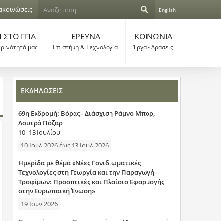
Α
ακοινώσεις
English
ν
Φ
α
ζ
 ΣΤΟ ΓΠΑ
ΕΡΕΥΝΑ
ΚΟΙΝΩΝΙΑ
ό
ή
ερινότητά μας
Επιστήμη & Τεχνολογία
Έργα - Δράσεις
τ
ρ
η
σ
μ
η
ΕΚΔΗΛΩΣΕΙΣ
α
69η Εκδρομή: Βόρας - Διάσχιση Ράμνο Μπορ,
α
Λουτρά Πόζαρ
10 -13 Ιουλίου
ν
10 Ιουλ 2026
έως
13 Ιουλ 2026
α
Ημερίδα με θέμα «Νέες Γονιδιωματικές
ζ
Τεχνολογίες στη Γεωργία και την Παραγωγή
Τροφίμων: Προοπτικές και Πλαίσιο Εφαρμογής
ή
στην Ευρωπαϊκή Ένωση»
19 Ιουν 2026
τ