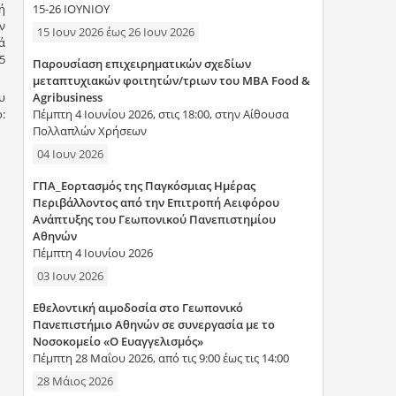
15-26 ΙΟΥΝΙΟΥ
ή
ν
15 Ιουν 2026
έως
26 Ιουν 2026
ά
5
Παρουσίαση επιχειρηματικών σχεδίων
μεταπτυχιακών φοιτητών/τριων του MBA Food &
Agribusiness
υ
Πέμπτη 4 Ιουνίου 2026, στις 18:00, στην Αίθουσα
:
Πολλαπλών Χρήσεων
04 Ιουν 2026
ΓΠΑ_Εορτασμός της Παγκόσμιας Ημέρας
Περιβάλλοντος από την Επιτροπή Αειφόρου
Ανάπτυξης του Γεωπονικού Πανεπιστημίου
Αθηνών
Πέμπτη 4 Ιουνίου 2026
03 Ιουν 2026
Εθελοντική αιμοδοσία στο Γεωπονικό
Πανεπιστήμιο Αθηνών σε συνεργασία με το
Νοσοκομείο «Ο Ευαγγελισμός»
Πέμπτη 28 Μαΐου 2026, από τις 9:00 έως τις 14:00
28 Μάιος 2026