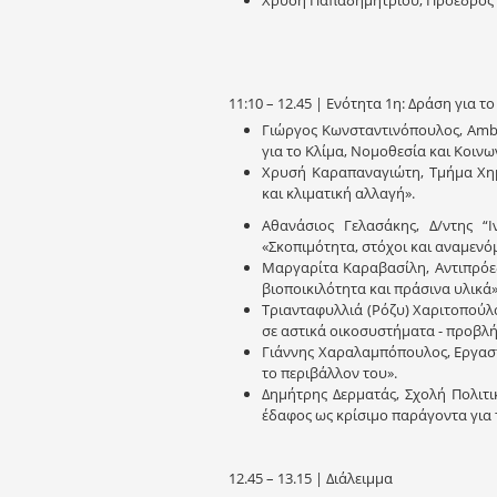
11:10 – 12.45 | Ενότητα 1η: Δράση για το
Γιώργος Κωνσταντινόπουλος, Amba
για το Κλίμα, Νομοθεσία και Κοινω
Χρυσή Καραπαναγιώτη, Τμήμα Χημ
και κλιματική αλλαγή».
Αθανάσιος Γελασάκης, Δ/ντης “Ιν
«Σκοπιμότητα, στόχοι και αναμενό
Μαργαρίτα Καραβασίλη, Αντιπρόεδ
βιοποικιλότητα και πράσινα υλικά»
Τριανταφυλλιά (Ρόζυ) Χαριτοπούλ
σε αστικά οικοσυστήματα - προβλή
Γιάννης Χαραλαμπόπουλος, Εργαστ
το περιβάλλον του».
Δημήτρης Δερματάς, Σχολή Πολιτι
έδαφος ως κρίσιμο παράγοντα για τ
12.45 – 13.15 | Διάλειμμα