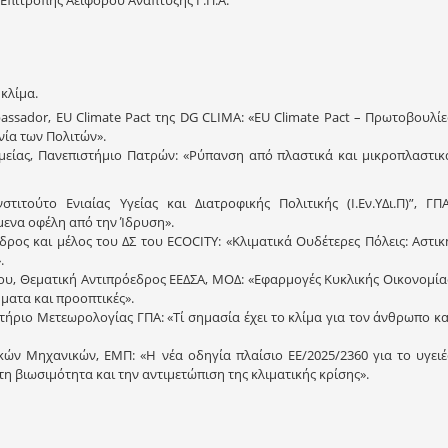
 κλίμα.
ssador, EU Climate Pact της DG CLIMA: «EU Climate Pact – Πρωτοβουλίε
νία των Πολιτών».
είας, Πανεπιστήμιο Πατρών: «Ρύπανση από πλαστικά και μικροπλαστικ
στιτούτο Ενιαίας Υγείας και Διατροφικής Πολιτικής (Ι.Εν.ΥΔι.Π)”, ΓΠΑ
μενα οφέλη από την Ίδρυση».
ρος και μέλος του ΔΣ του ECOCITY: «Κλιματικά Ουδέτερες Πόλεις: Αστικ
.
ου, Θεματική Αντιπρόεδρος ΕΕΔΣΑ, ΜΟΔ: «Εφαρμογές Κυκλικής Οικονομία
ματα και προοπτικές».
ήριο Μετεωρολογίας ΓΠΑ: «Τί σημασία έχει το κλίμα για τον άνθρωπο κα
κών Μηχανικών, ΕΜΠ: «Η νέα οδηγία πλαίσιο ΕΕ/2025/2360 για το υγειέ
η βιωσιμότητα και την αντιμετώπιση της κλιματικής κρίσης».