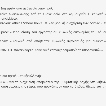
αι Επιχειρείν, από τη θεωρία στην πράξη
σίες Ανακύκλωσης: Από τη Συσκευασία...στη Δημιουργία. Η καινοτόμ
ρησης LMeco.
άννου: Athens School Κοιν.Σ.Επ. «Αειφορική διαχείριση των δασών – Ο
rSpace: «Παρουσίαση του εργαστηρίου κυκλικής οικονομίας του Δήμο
erials: «Βιοϋλικά από απόβλητα: Κυκλικός σχεδιασμός για ανθεκτικ
 «ΚΟΙΝΣΕΠ Επανεκκίνησις, Κοινωνική επαναχρησιμοποίηση υπολογιστών».
ση
λαίσιο της κλιματικής αλλαγής
 Δ.Σ. για τη Διαχείριση Αποβλήτων της Ρυθμιστικής Αρχής Αποβλήτων
Οι υποχρεώσεις της χώρας που προκύπτουν από το διεθνές δίκαιο για τη