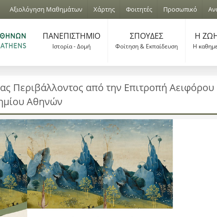
Jump to navigation
Αξιολόγηση Μαθημάτων
Χάρτης
Φοιτητές
Προσωπικό
Αν
ΠΑΝΕΠΙΣΤΗΜΙΟ
ΣΠΟΥΔΕΣ
Η ΖΩΗ
Ιστορία - Δομή
Φοίτηση & Εκπαίδευση
Η καθημ
ας Περιβάλλοντος από την Επιτροπή Αειφόρου
ημίου Αθηνών