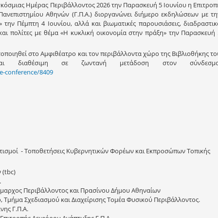
γκόσμιας Ημέρας Περιβάλλοντος 2026 την Παρασκευή 5 Ιουνίου η Επιτροπ
ανεπιστημίου Αθηνών (Γ.Π.Α.) διοργανώνει διήμερο εκδηλώσεων με τη
 την Πέμπτη 4 Ιουνίου, αλλά και βιωματικές παρουσιάσεις, διαδραστικ
 και πολίτες με θέμα «Η κυκλική οικονομία στην πράξη» την Παρασκευή 
ποιηθεί στο Αμφιθέατρο και τον περιβάλλοντα χώρο της Βιβλιοθήκης το
αι διαθέσιμη σε ζωντανή μετάδοση στον σύνδεσμο
ce-conference/8409
ιρετισμοί - Τοποθετήσεις Κυβερνητικών Φορέων και Εκπροσώπων Τοπικής
(tbc)
.
ήμαρχος Περιβάλλοντος και Πρασίνου Δήμου Αθηναίων
, Τμήμα Σχεδιασμού και Διαχείρισης Τομέα Φυσικού Περιβάλλοντος.
ης Γ.Π.Α.
πιτροπής Αειφόρου Ανάπτυξης Γ.Π.Α.