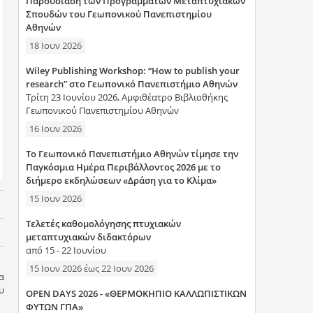
Παρουσίαση των Προγραμμάτων Μεταπτυχιακών
η
Σπουδών του Γεωπονικού Πανεπιστημίου
Αθηνών
σ
18 Ιουν 2026
η
Wiley Publishing Workshop: “How to publish your
research” στο Γεωπονικό Πανεπιστήμιο Αθηνών
ς
Τρίτη 23 Ιουνίου 2026, Αμφιθέατρο Βιβλιοθήκης
Γεωπονικού Πανεπιστημίου Αθηνών
16 Ιουν 2026
Το Γεωπονικό Πανεπιστήμιο Αθηνών τίμησε την
Παγκόσμια Ημέρα Περιβάλλοντος 2026 με το
διήμερο εκδηλώσεων «Δράση για το Κλίμα»
15 Ιουν 2026
Τελετές καθομολόγησης πτυχιακών
μεταπτυχιακών διδακτόρων
από 15 - 22 Ιουνίου
15 Ιουν 2026
έως
22 Ιουν 2026
α
υ
OPEN DAYS 2026 - «ΘΕΡΜΟΚΗΠΙΟ ΚΑΛΛΩΠΙΣΤΙΚΩΝ
ΦΥΤΩΝ ΓΠΑ»