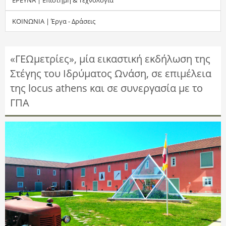
τ
ΚΟΙΝΩΝΙΑ | Έργα - Δράσεις
η
σ
«ΓΕΩμετρίες», μία εικαστική εκδήλωση της
Στέγης του Ιδρύματος Ωνάση, σε επιμέλεια
η
της locus athens και σε συνεργασία με το
ς
ΓΠΑ