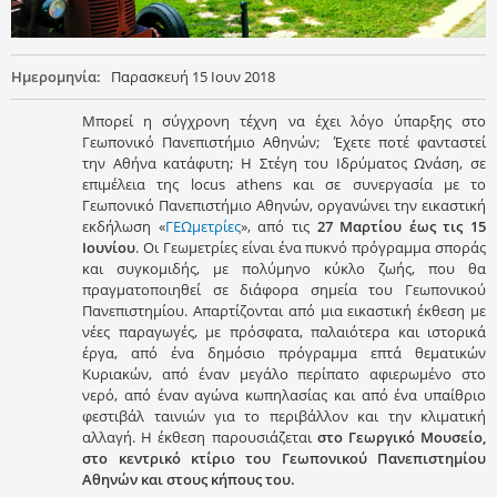
Ημερομηνία:
Παρασκευή 15 Ιουν 2018
Μπορεί η σύγχρονη τέχνη να έχει λόγο ύπαρξης στο
Γεωπονικό Πανεπιστήμιο Αθηνών; Έχετε ποτέ φανταστεί
την Αθήνα κατάφυτη; Η Στέγη του Ιδρύματος Ωνάση, σε
επιμέλεια της locus athens και σε συνεργασία με το
Γεωπονικό Πανεπιστήμιο Αθηνών, οργανώνει την εικαστική
εκδήλωση «
ΓΕΩμετρίες
», από τις
27 Μαρτίου έως τις 15
Ιουνίου
. Οι Γεωμετρίες είναι ένα πυκνό πρόγραμμα σποράς
και συγκομιδής, με πολύμηνο κύκλο ζωής, που θα
πραγματοποιηθεί σε διάφορα σημεία του Γεωπονικού
Πανεπιστημίου. Απαρτίζονται από μια εικαστική έκθεση με
νέες παραγωγές, με πρόσφατα, παλαιότερα και ιστορικά
έργα, από ένα δημόσιο πρόγραμμα επτά θεματικών
Κυριακών, από έναν μεγάλο περίπατο αφιερωμένο στο
νερό, από έναν αγώνα κωπηλασίας και από ένα υπαίθριο
φεστιβάλ ταινιών για το περιβάλλον και την κλιματική
αλλαγή. Η έκθεση παρουσιάζεται
στο Γεωργικό Μουσείο,
στο κεντρικό κτίριο του Γεωπονικού Πανεπιστημίου
Αθηνών και στους κήπους του.