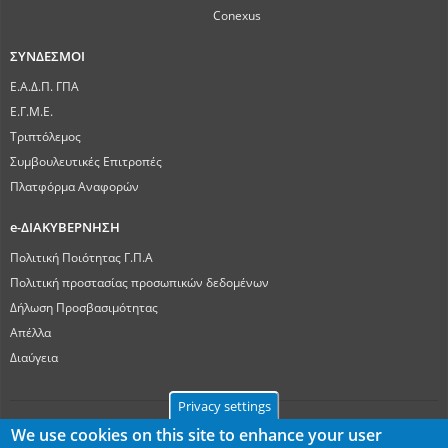
Conexus
ΣΥΝΔΕΣΜΟΙ
Ε.Α.Δ.Π. ΓΠΑ
Ε.Γ.Μ.Ε.
Τριπτόλεμος
Συμβουλευτικές Επιτροπές
Πλατφόρμα Αναφορών
e-ΔΙΑΚΥΒΕΡΝΗΣΗ
Πολιτική Ποιότητας Γ.Π.Α
Πολιτική προστασίας προσωπικών δεδομένων
Δήλωση Προσβασιμότητας
Απέλλα
Διαύγεια
Privacy settings
We use cookies on this site to enhance your user