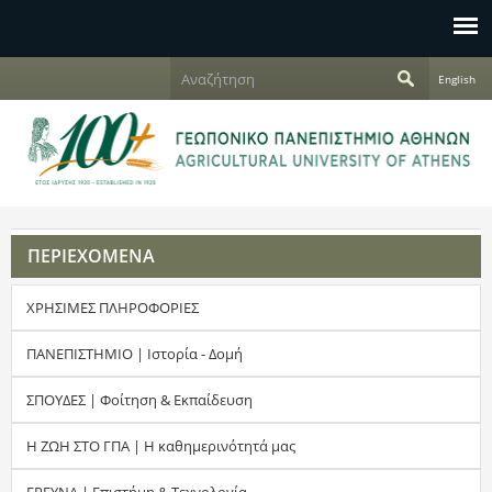
Jump to navigation
Α
English
ν
Φ
α
ζ
ό
ή
τ
ρ
η
σ
μ
η
ΠΕΡΙΕΧΟΜΕΝΑ
α
ΧΡΗΣΙΜΕΣ ΠΛΗΡΟΦΟΡΙΕΣ
α
ν
ΠΑΝΕΠΙΣΤΗΜΙΟ | Ιστορία - Δομή
α
ΣΠΟΥΔΕΣ | Φοίτηση & Εκπαίδευση
ζ
Η ΖΩΗ ΣΤΟ ΓΠΑ | Η καθημερινότητά μας
ή
ΕΡΕΥΝΑ | Επιστήμη & Τεχνολογία