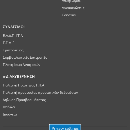
Αθλητισμός
Ανακοινώσεις
Conexus
ΣΥΝΔΕΣΜΟΙ
Ε.Α.Δ.Π. ΓΠΑ
Ε.Γ.Μ.Ε.
Τριπτόλεμος
Συμβουλευτικές Επιτροπές
Πλατφόρμα Αναφορών
e-ΔΙΑΚΥΒΕΡΝΗΣΗ
Πολιτική Ποιότητας Γ.Π.Α
Πολιτική προστασίας προσωπικών δεδομένων
Δήλωση Προσβασιμότητας
Απέλλα
Διαύγεια
Privacy settings