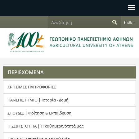
Jump to navigation
Α
English
ν
Φ
α
ζ
ό
ή
τ
ρ
η
σ
μ
η
ΠΕΡΙΕΧΟΜΕΝΑ
α
ΧΡΗΣΙΜΕΣ ΠΛΗΡΟΦΟΡΙΕΣ
α
ν
ΠΑΝΕΠΙΣΤΗΜΙΟ | Ιστορία - Δομή
α
ΣΠΟΥΔΕΣ | Φοίτηση & Εκπαίδευση
ζ
Η ΖΩΗ ΣΤΟ ΓΠΑ | Η καθημερινότητά μας
ή
ΕΡΕΥΝΑ | Επιστήμη & Τεχνολογία