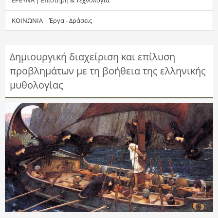
τ
ΚΟΙΝΩΝΙΑ | Έργα - Δράσεις
η
σ
Δημιουργική διαχείριση και επίλυση
προβλημάτων με τη βοήθεια της ελληνικής
η
μυθολογίας
ς