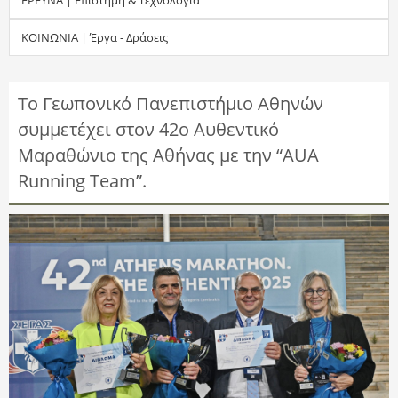
τ
ΚΟΙΝΩΝΙΑ | Έργα - Δράσεις
η
σ
Το Γεωπονικό Πανεπιστήμιο Αθηνών
συμμετέχει στον 42ο Αυθεντικό
η
Μαραθώνιο της Αθήνας με την “AUA
ς
Running Team”.