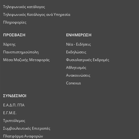
Τηλεφωνικός κατάλογος
Τηλεφωνικός Κατάλογος ανά Υπηρεσία
Πληροφορίες
ΠΡΟΣΒΑΣΗ
ΕΝΗΜΕΡΩΣΗ
Χάρτης
Νέα - Ειδήσεις
Πανεπιστημιούπολη
Εκδηλώσεις
Μέσα Μαζικής Μεταφοράς
Φυσιολατρικές Εκδρομές
Αθλητισμός
Ανακοινώσεις
Conexus
ΣΥΝΔΕΣΜΟΙ
Ε.Α.Δ.Π. ΓΠΑ
Ε.Γ.Μ.Ε.
Τριπτόλεμος
Συμβουλευτικές Επιτροπές
Πλατφόρμα Αναφορών