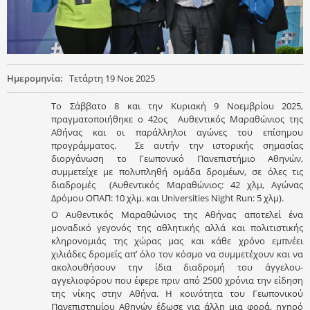
Ημερομηνία:
Τετάρτη 19 Νοε 2025
Το Σάββατο 8 και την Κυριακή 9 Νοεμβρίου 2025,
πραγματοποιήθηκε ο 42ος Αυθεντικός Μαραθώνιος της
Αθήνας και οι παράλληλοι αγώνες του επίσημου
προγράμματος. Σε αυτήν την ιστορικής σημασίας
διοργάνωση το Γεωπονικό Πανεπιστήμιο Αθηνών,
συμμετείχε με πολυπληθή ομάδα δρομέων, σε όλες τις
διαδρομές (Αυθεντικός Μαραθώνιος: 42 χλμ, Αγώνας
Δρόμου ΟΠΑΠ: 10 χλμ. και Universities Night Run: 5 χλμ).
Ο Αυθεντικός Μαραθώνιος της Αθήνας αποτελεί ένα
μοναδικό γεγονός της αθλητικής αλλά και πολιτιστικής
κληρονομιάς της χώρας μας και κάθε χρόνο εμπνέει
χιλιάδες δρομείς απ’ όλο τον κόσμο να συμμετέχουν και να
ακολουθήσουν την ίδια διαδρομή του άγγελου-
αγγελιοφόρου που έφερε πριν από 2500 χρόνια την είδηση
της νίκης στην Αθήνα. Η κοινότητα του Γεωπονικού
Πανεπιστημίου Αθηνών έδωσε για άλλη μια φορά, ηχηρό