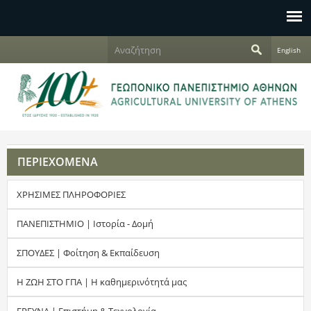
Jump to navigation
Α
English
ν
Φ
α
ζ
ό
ή
τ
ρ
η
σ
μ
η
ΠΕΡΙΕΧΟΜΕΝΑ
α
ΧΡΗΣΙΜΕΣ ΠΛΗΡΟΦΟΡΙΕΣ
α
ν
ΠΑΝΕΠΙΣΤΗΜΙΟ | Ιστορία - Δομή
α
ΣΠΟΥΔΕΣ | Φοίτηση & Εκπαίδευση
ζ
Η ΖΩΗ ΣΤΟ ΓΠΑ | Η καθημερινότητά μας
ή
ΕΡΕΥΝΑ | Επιστήμη & Τεχνολογία