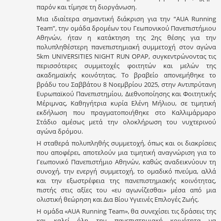
παρόν και τίμησε τη διοργάνωση.
Μια ιδιαίτερα σημαντική διάκριση για την “AUA Running
Team”, την ομάδα δρομέων του Γεωπονικού Πανεπιστήμιου
Αθηνών, ήταν η κατάκτηση της 2ης θέσης για την
πολυπληθέστερη πανεπιστημιακή συμμετοχή στον αγώνα
5km UNIVERSITIES NIGHT RUN OPAP, συγκεντρώνοντας τις
περισσότερες συμμετοχές φοιτητών και μελών της
ακαδημαϊκής κοινότητας. Το βραβείο απονεμήθηκε το
βράδυ του Σαββάτου 8 Νοεμβρίου 2025, στην Αντιπρύτανη
Ευρωπαϊκού Πανεπιστημίου, Διεθνοποίησης και Φοιτητικής
Μέριμνας, Καθηγήτρια κυρία Ελένη Μήλιου, σε τιμητική
εκδήλωση που πραγματοποιήθηκε στο Καλλιμάρμαρο
Στάδιο αμέσως μετά την ολοκλήρωση του νυχτερινού
αγώνα δρόμου.
Η σταθερά πολυπληθής συμμετοχή, όπως και οι διακρίσεις
που αποφέρει, αποτελούν μια τιμητική αναγνώριση για το
Γεωπονικό Πανεπιστήμιο Αθηνών, καθώς αναδεικνύουν τη
συνοχή, την ενεργή συμμετοχή, το ομαδικό πνεύμα, αλλά
και την εξωστρέφεια της πανεπιστημιακής κοινότητας,
πιστής στις αξίες του «ευ αγωνίζεσθαι» μέσα από μια
ολιστική θεώρηση και Δια Βίου Υγιεινές Επιλογές Ζωής.
Η ομάδα «AUA Running Team», θα συνεχίσει τις δράσεις της
και καλεί όλη την πανεπιστημιακή κοινότητα να