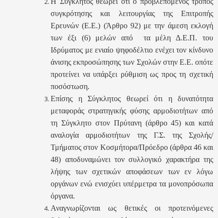
Η Σύγκλητος θεωρεί ότι ο προβλεπόμενος τρόπος
συγκρότησης και λειτουργίας της Επιτροπής
Ερευνών (Ε.Ε.) (Άρθρο 92) με την άμεση εκλογή
των έξι (6) μελών από τα μέλη Δ.Ε.Π. του
Ιδρύματος με ενιαίο ψηφοδέλτιο ενέχει τον κίνδυνο
άνισης εκπροσώπησης των Σχολών στην Ε.Ε. οπότε
προτείνει να υπάρξει ρύθμιση ως προς τη σχετική
ποσόστωση.
Επίσης η Σύγκλητος θεωρεί ότι η δυνατότητα
μεταφοράς στρατηγικής φύσης αρμοδιοτήτων από
τη Σύγκλητο στον Πρύτανη (άρθρο 45) και κατά
αναλογία αρμοδιοτήτων της Γ.Σ. της Σχολής/
Τμήματος στον Κοσμήτορα/Πρόεδρο (άρθρα 46 και
48) αποδυναμώνει τον συλλογικό χαρακτήρα της
λήψης των σχετικών αποφάσεων των εν λόγω
οργάνων ενώ ενισχύει υπέρμετρα τα μονοπρόσωπα
όργανα.
Αναγνωρίζονται ως θετικές οι προτεινόμενες