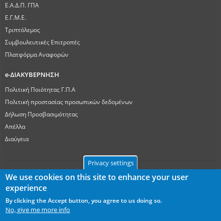
Ε.Α.Δ.Π. ΓΠΑ
Ε.Γ.Μ.Ε.
Τριπτόλεμος
Συμβουλευτικές Επιτροπές
Πλατφόρμα Αναφορών
e-ΔΙΑΚΥΒΕΡΝΗΣΗ
Πολιτική Ποιότητας Γ.Π.Α
Πολιτική προστασίας προσωπικών δεδομένων
Δήλωση Προσβασιμότητας
Απέλλα
Διαύγεια
Privacy settings
We use cookies on this site to enhance your user
experience
Γεωπονικό Πανεπιστήμιο Αθηνών
Ιερά Οδός 75, ΤΚ 11855, Αθήνα
By clicking the Accept button, you agree to us doing so.
userway
No, give me more info