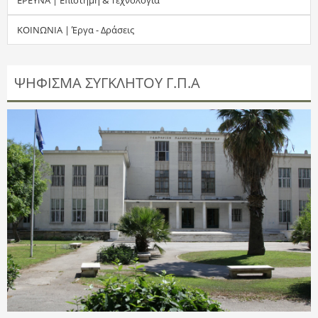
τ
ΚΟΙΝΩΝΙΑ | Έργα - Δράσεις
η
σ
ΨΗΦΙΣΜΑ ΣΥΓΚΛΗΤΟΥ Γ.Π.Α
η
ς