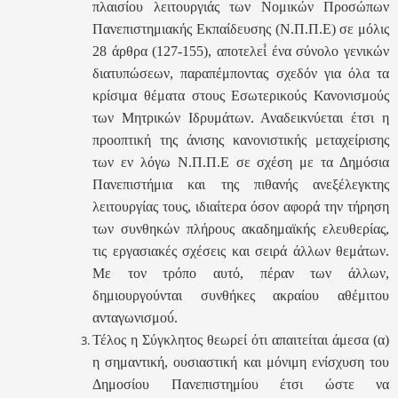
πλαισίου λειτουργιάς των Νομικών Προσώπων
Πανεπιστημιακής Εκπαίδευσης (Ν.Π.Π.Ε) σε μόλις
28 άρθρα (127-155), αποτελεί́ ένα σύνολο γενικών
διατυπώσεων, παραπέμποντας σχεδόν για όλα τα
κρίσιμα θέματα στους Εσωτερικούς Κανονισμούς
των Μητρικών Ιδρυμάτων. Αναδεικνύεται έτσι η
προοπτική της άνισης κανονιστικής μεταχείρισης
των εν λόγω Ν.Π.Π.Ε σε σχέση με τα Δημόσια
Πανεπιστήμια και της πιθανής ανεξέλεγκτης
λειτουργίας τους, ιδιαίτερα όσον αφορά την τήρηση
των συνθηκών πλήρους ακαδημαϊκής ελευθερίας,
τις εργασιακές σχέσεις και σειρά άλλων θεμάτων.
Με τον τρόπο αυτό, πέραν των άλλων,
δημιουργούνται συνθήκες ακραίου αθέμιτου
ανταγωνισμού́.
Τέλος η Σύγκλητος θεωρεί ότι απαιτείται άμεσα (α)
η σημαντική, ουσιαστική και μόνιμη ενίσχυση του
Δημοσίου Πανεπιστημίου έτσι ώστε να