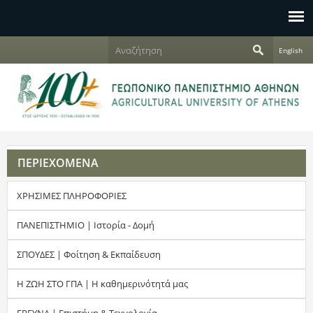
Jump to navigation
Α
English
ν
Φ
α
ζ
ό
ή
τ
ρ
η
σ
μ
η
ΠΕΡΙΕΧΟΜΕΝΑ
α
ΧΡΗΣΙΜΕΣ ΠΛΗΡΟΦΟΡΙΕΣ
α
ν
ΠΑΝΕΠΙΣΤΗΜΙΟ | Ιστορία - Δομή
α
ΣΠΟΥΔΕΣ | Φοίτηση & Εκπαίδευση
ζ
Η ΖΩΗ ΣΤΟ ΓΠΑ | Η καθημερινότητά μας
ή
ΕΡΕΥΝΑ | Επιστήμη & Τεχνολογία