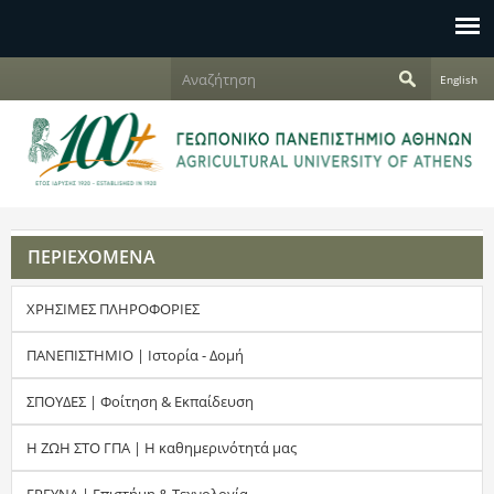
Jump to navigation
Α
English
ν
Φ
α
ζ
ό
ή
τ
ρ
η
σ
μ
η
ΠΕΡΙΕΧΟΜΕΝΑ
α
ΧΡΗΣΙΜΕΣ ΠΛΗΡΟΦΟΡΙΕΣ
α
ν
ΠΑΝΕΠΙΣΤΗΜΙΟ | Ιστορία - Δομή
α
ΣΠΟΥΔΕΣ | Φοίτηση & Εκπαίδευση
ζ
Η ΖΩΗ ΣΤΟ ΓΠΑ | Η καθημερινότητά μας
ή
ΕΡΕΥΝΑ | Επιστήμη & Τεχνολογία