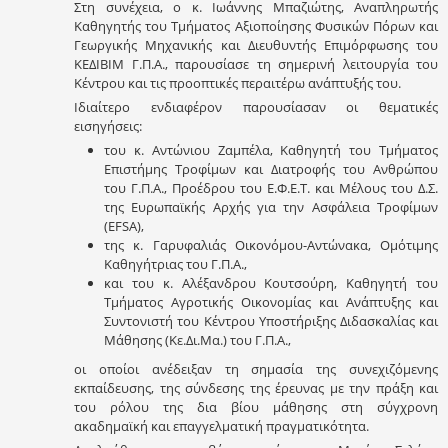
Στη συνέχεια, ο κ. Ιωάννης Μπαζιώτης, Αναπληρωτής
Καθηγητής του Τμήματος Αξιοποίησης Φυσικών Πόρων και
Γεωργικής Μηχανικής και Διευθυντής Επιμόρφωσης του
ΚΕΔΙΒΙΜ Γ.Π.Α., παρουσίασε τη σημερινή λειτουργία του
Κέντρου και τις προοπτικές περαιτέρω ανάπτυξής του.
Ιδιαίτερο ενδιαφέρον παρουσίασαν οι θεματικές
εισηγήσεις:
του κ. Αντώνιου Ζαμπέλα, Καθηγητή του Τμήματος
Επιστήμης Τροφίμων και Διατροφής του Ανθρώπου
του Γ.Π.Α., Προέδρου του Ε.Φ.Ε.Τ. και Μέλους του Δ.Σ.
της Ευρωπαϊκής Αρχής για την Ασφάλεια Τροφίμων
(EFSA),
της κ. Γαρυφαλιάς Οικονόμου-Αντώνακα, Ομότιμης
Καθηγήτριας του Γ.Π.Α.,
και του κ. Αλέξανδρου Κουτσούρη, Καθηγητή του
Τμήματος Αγροτικής Οικονομίας και Ανάπτυξης και
Συντονιστή του Κέντρου Υποστήριξης Διδασκαλίας και
Μάθησης (Κε.Δι.Μα.) του Γ.Π.Α.,
οι οποίοι ανέδειξαν τη σημασία της συνεχιζόμενης
εκπαίδευσης, της σύνδεσης της έρευνας με την πράξη και
του ρόλου της δια βίου μάθησης στη σύγχρονη
ακαδημαϊκή και επαγγελματική πραγματικότητα.