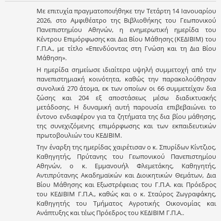
Με επιτυχία πραγματοποιήθηκε την Τετάρτη 14 Ιανουαρίου
2026, στο Αμφιθέατρο της Βιβλιοθήκης του Γεωπονικού
Πανεπιστημίου Αθηνών, η ενημερωτική ημερίδα του
Κέντρου Επιμόρφωσης και Δια Βίου Μάθησης (ΚΕΔΙΒΙΜ) του
Γ.Π.Α., με τίτλο «Επενδύοντας στη Γνώση και τη Δια Βίου
Μάθηση».
Η ημερίδα σημείωσε ιδιαίτερα υψηλή συμμετοχή από την
πανεπιστημιακή κοινότητα, καθώς την παρακολούθησαν
συνολικά 270 άτομα, εκ των οποίων οι 66 συμμετείχαν δια
ζώσης και 204 εξ αποστάσεως μέσω διαδικτυακής
μετάδοσης. Η δυναμική αυτή παρουσία επιβεβαιώνει το
έντονο ενδιαφέρον για τα ζητήματα της δια βίου μάθησης,
της συνεχιζόμενης επιμόρφωσης και των εκπαιδευτικών
πρωτοβουλιών του ΚΕΔΙΒΙΜ.
Την έναρξη της ημερίδας χαιρέτισαν ο κ. Σπυρίδων Κίντζιος,
Καθηγητής, Πρύτανης του Γεωπονικού Πανεπιστημίου
Αθηνών, ο κ. Εμμανουήλ Φλεμετάκης, Καθηγητής,
Αντιπρύτανης Ακαδημαϊκών και Διοικητικών Θεμάτων, Δια
Βίου Μάθησης και Εξωστρέφειας του Γ.Π.Α. και Πρόεδρος
του ΚΕΔΙΒΙΜ Γ.Π.Α., καθώς και ο κ. Σταύρος Ζωγραφάκης,
Καθηγητής του Τμήματος Αγροτικής Οικονομίας και
Ανάπτυξης και τέως Πρόεδρος του ΚΕΔΙΒΙΜ Γ.Π.Α..