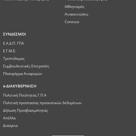
Αθλητισμός
Ανακοινώσεις
Conexus
ΣΥΝΔΕΣΜΟΙ
Ε.Α.Δ.Π. ΓΠΑ
Ε.Γ.Μ.Ε.
Τριπτόλεμος
Συμβουλευτικές Επιτροπές
Πλατφόρμα Αναφορών
e-ΔΙΑΚΥΒΕΡΝΗΣΗ
Πολιτική Ποιότητας Γ.Π.Α
Πολιτική προστασίας προσωπικών δεδομένων
Δήλωση Προσβασιμότητας
Απέλλα
Διαύγεια