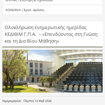
τ
ΚΟΙΝΩΝΙΑ | Έργα - Δράσεις
η
σ
Ολοκλήρωση ενημερωτικής ημερίδας
ΚΕΔΙΒΙΜ Γ.Π.Α. – «Επενδύοντας στη Γνώση
η
και τη Δια Βίου Μάθηση»
ς
Ημερομηνία:
Πέμπτη 12 Φεβ 2026