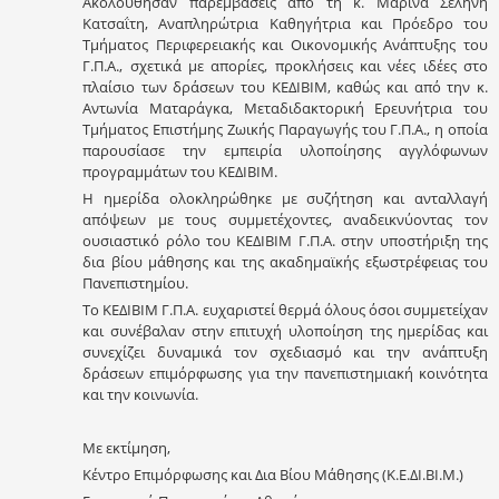
Ακολούθησαν παρεμβάσεις από τη κ. Μαρίνα Σελήνη
Κατσαΐτη, Αναπληρώτρια Καθηγήτρια και Πρόεδρο του
Τμήματος Περιφερειακής και Οικονομικής Ανάπτυξης του
Γ.Π.Α., σχετικά με απορίες, προκλήσεις και νέες ιδέες στο
πλαίσιο των δράσεων του ΚΕΔΙΒΙΜ, καθώς και από την κ.
Αντωνία Ματαράγκα, Μεταδιδακτορική Ερευνήτρια του
Τμήματος Επιστήμης Ζωικής Παραγωγής του Γ.Π.Α., η οποία
παρουσίασε την εμπειρία υλοποίησης αγγλόφωνων
προγραμμάτων του ΚΕΔΙΒΙΜ.
Η ημερίδα ολοκληρώθηκε με συζήτηση και ανταλλαγή
απόψεων με τους συμμετέχοντες, αναδεικνύοντας τον
ουσιαστικό ρόλο του ΚΕΔΙΒΙΜ Γ.Π.Α. στην υποστήριξη της
δια βίου μάθησης και της ακαδημαϊκής εξωστρέφειας του
Πανεπιστημίου.
Το ΚΕΔΙΒΙΜ Γ.Π.Α. ευχαριστεί θερμά όλους όσοι συμμετείχαν
και συνέβαλαν στην επιτυχή υλοποίηση της ημερίδας και
συνεχίζει δυναμικά τον σχεδιασμό και την ανάπτυξη
δράσεων επιμόρφωσης για την πανεπιστημιακή κοινότητα
και την κοινωνία.
Με εκτίμηση,
Κέντρο Επιμόρφωσης και Δια Βίου Μάθησης (Κ.Ε.ΔΙ.ΒΙ.Μ.)