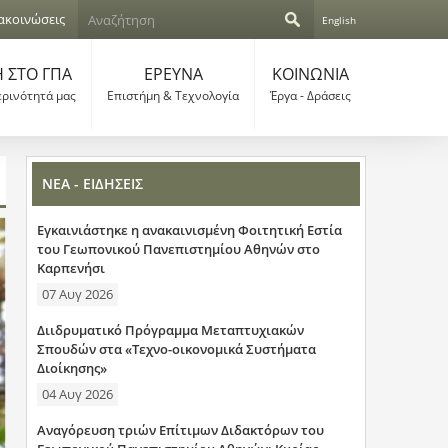
Α
ακοινώσεις
English
ν
Φ
α
ζ
 ΣΤΟ ΓΠΑ
ΕΡΕΥΝΑ
ΚΟΙΝΩΝΙΑ
ό
ή
ερινότητά μας
Επιστήμη & Τεχνολογία
Έργα - Δράσεις
τ
ρ
η
σ
μ
η
ΝΕΑ - ΕΙΔΗΣΕΙΣ
α
Εγκαινιάστηκε η ανακαινισμένη Φοιτητική Εστία
α
του Γεωπονικού Πανεπιστημίου Αθηνών στο
Καρπενήσι
ν
07 Αυγ 2026
α
Διιδρυματικό Πρόγραμμα Μεταπτυχιακών
ζ
Σπουδών στα «Τεχνο-οικονομικά Συστήματα
Διοίκησης»
ή
04 Αυγ 2026
τ
Αναγόρευση τριών Επίτιμων Διδακτόρων του