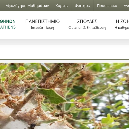
Jump to navigation
Αξιολόγηση Μαθημάτων
Χάρτης
Φοιτητές
Προσωπικό
Αν
ΠΑΝΕΠΙΣΤΗΜΙΟ
ΣΠΟΥΔΕΣ
Η ΖΩΗ
Ιστορία - Δομή
Φοίτηση & Εκπαίδευση
Η καθημ