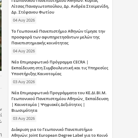
Γεωπονικού Πανεπιστημίου Αθηνών: Κυρίας
η
Λίτσας Παναγιωτοπούλου, Δρ. Ανδρέα Στοϊμενίδη,
Δρ. Στέφανου Φωτίου
σ
04 Αυγ 2026
η
Το Γεωπονικό Πανεπιστήμιο Αθηνών τίμησε την
προσφορά των αφυπηρετησάντων μελών της
ς
Πανεπιστημιακής κοινότητας
04 Αυγ 2026
Νέο Επιμορφωτικό Πρόγραμμα CECRA |
Εκπαίδευση στη Συμβουλευτική και τις Υπηρεσίες
Υποστήριξης Καινοτομίας
03 Αυγ 2026
Νέα Επιμορφωτικά Προγράμματα του ΚΕ.ΔΙ.ΒΙ.Μ.
Γεωπονικού Πανεπιστημίου Αθηνών_ Εκπαίδευση
| Καινοτομία | Ψηφιακές Δεξιότητες |
ν
Βιωσιμότητα
ί
03 Αυγ 2026
,
Διάκριση για το Γεωπονικό Πανεπιστήμιο
η
Αθηνών: Joint European Degree Label για το Κοινό