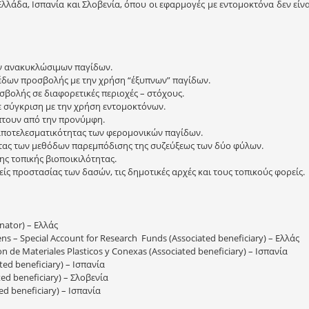
λλάδα, Ισπανία και Σλοβενία, όπου οι εφαρμογές με εντομοκτόνα δεν είνα
ν ανακυκλώσιμων παγίδων.
δων προσβολής με την χρήση “έξυπνων” παγίδων.
βολής σε διαφορετικές περιοχές – στόχους.
 σύγκριση με την χρήση εντομοκτόνων.
τουν από την προνύμφη.
 αποτελεσματικότητας των φερομονικών παγίδων.
τας των μεθόδων παρεμπόδισης της συζεύξεως των δύο φύλων.
ης τοπικής βιοποικιλότητας.
ς προστασίας των δασών, τις δημοτικές αρχές και τους τοπικούς φορείς.
inator) – Ελλάς
hens – Special Account for Research Funds (Associated beneficiary) – Ελλάς
n de Materiales Plasticos y Conexas (Associated beneficiary) – Ισπανία
ed beneficiary) – Ισπανία
ated beneficiary) – Σλοβενία
ted beneficiary) – Ισπανία