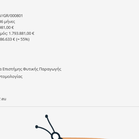
V/GR/000801
36 μήνες
81,00 €
ός: 1.793.881,00 €
6.633 € (= 55%)
α Επιστήμης Φυτικής Παραγωγής
ντομολογίας
.eu