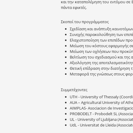
και την καταπολέμηση του εντόμου σε Ε
πάντα εφικτές.
Σκοποί του προγράμματος
Σχεδίαση και ανάπτυξη καινοτόμω
Συνεχής παρακολούθηση των επιπέ
Ελαχιστοποίηση των επιπέδων προσ
Μείωση του κόστους εφαρμογής σε
Μείωση των οχλήσεων που προκύπ
Βελτίωση του σχεδιασμού και της
Αξιολόγηση της αποτελεσματικότη
Θετική επίδραση στην διατήρηση τ
Μεταφορά της γνώσεως στους φορεί
Συμμετέχοντες
UTH - University of Thessaly (Coord
AUA – Agricultural University of At
AIMPLAS- Asociacion de Investigacio
PROBODELT - Probodelt SL (Associat
UL - University of Ljubljana (Associ
UdL - Universitat de Lleida (Associa