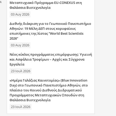
ι
Μεταπτυχιακό Πρόγραμμα EU-CONEXUS στη
Θαλάσσια Βιοτεχνολογία
03 Αυγ 2026
Διεθνής διάκριση για το Γεωπονικό Πανεπιστήμιο
Αθηνών: 19 Μέλη ΔΕΠ στους κορυφαίους
επιστήμονες της λίστας “World Best Scientists
2026”
03 Αυγ 2026
Νέος κύκλος προγράμματος επιμόρφωσης: Υγιεινή
και Ασφάλεια Τροφίμων – Αρχές και Σύγχρονα
Εργαλεία
23 Ιουλ 2026
«Ημέρα Γαλάζιας Καινοτομίας» (Blue Innovation
Day) στο Γεωπονικό Πανεπιστήμιο Αθηνών, στο
πλαίσιο του Κοινού Διεθνούς Διιδρυματικού
Προγράμματος Μεταπτυχιακών Σπουδών στη
Θαλάσσια Βιοτεχνολογία
23 Ιουλ 2026