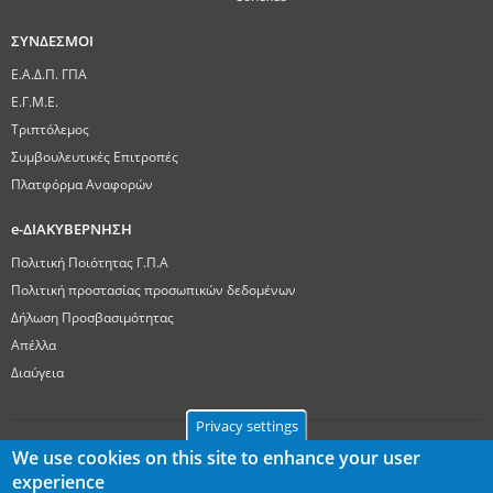
ΣΥΝΔΕΣΜΟΙ
Ε.Α.Δ.Π. ΓΠΑ
Ε.Γ.Μ.Ε.
Τριπτόλεμος
Συμβουλευτικές Επιτροπές
Πλατφόρμα Αναφορών
e-ΔΙΑΚΥΒΕΡΝΗΣΗ
Πολιτική Ποιότητας Γ.Π.Α
Πολιτική προστασίας προσωπικών δεδομένων
Δήλωση Προσβασιμότητας
Απέλλα
Διαύγεια
Privacy settings
We use cookies on this site to enhance your user
experience