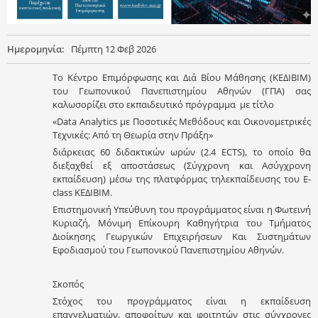
Ημερομηνία:
Πέμπτη 12 Φεβ 2026
Το Κέντρο Επιμόρφωσης και Διά Βίου Μάθησης (ΚΕΔΙΒΙΜ)
του Γεωπονικού Πανεπιστημίου Αθηνών (ΓΠΑ) σας
καλωσορίζει στο εκπαιδευτικό πρόγραμμα με τίτλο
«Data Analytics με Ποσοτικές Μεθόδους και Οικονομετρικές
Τεχνικές: Από τη Θεωρία στην Πράξη»
διάρκειας 60 διδακτικών ωρών (2.4 ECTS), το οποίο θα
διεξαχθεί εξ αποστάσεως (Σύγχρονη και Ασύγχρονη
εκπαίδευση) μέσω της πλατφόρμας τηλεκπαίδευσης του E-
class ΚΕΔΙΒΙΜ.
Επιστημονική Υπεύθυνη του προγράμματος είναι η Φωτεινή
Κυριαζή, Μόνιμη Επίκουρη Καθηγήτρια του Τμήματος
Διοίκησης Γεωργικών Επιχειρήσεων Και Συστημάτων
Εφοδιασμού του Γεωπονικού Πανεπιστημίου Αθηνών.
Σκοπός
Στόχος του προγράμματος είναι η εκπαίδευση
επαγγελματιών, αποφοίτων και φοιτητών στις σύγχρονες