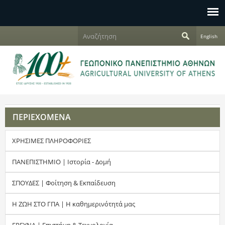
Jump to navigation
Α
English
ν
Φ
α
ζ
ό
ή
τ
ρ
η
σ
μ
η
ΠΕΡΙΕΧΟΜΕΝΑ
α
ΧΡΗΣΙΜΕΣ ΠΛΗΡΟΦΟΡΙΕΣ
α
ν
ΠΑΝΕΠΙΣΤΗΜΙΟ | Ιστορία - Δομή
α
ΣΠΟΥΔΕΣ | Φοίτηση & Εκπαίδευση
ζ
Η ΖΩΗ ΣΤΟ ΓΠΑ | Η καθημερινότητά μας
ή
ΕΡΕΥΝΑ | Επιστήμη & Τεχνολογία